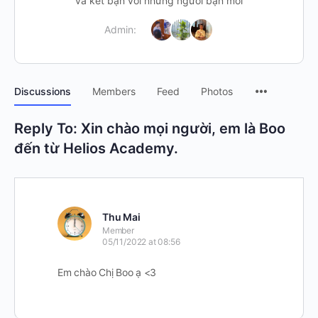
và kết bạn với những người bạn mới
Admin:
Discussions
Members
Feed
Photos
Reply To: Xin chào mọi người, em là Boo
đến từ Helios Academy.
Thu Mai
Member
05/11/2022 at 08:56
Em chào Chị Boo ạ <3