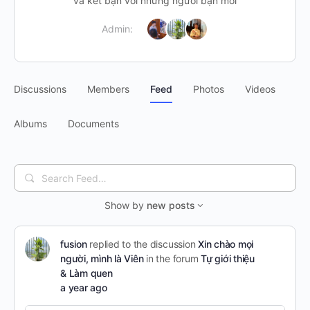
và kết bạn với những người bạn mới
Admin:
Discussions
Members
Feed
Photos
Videos
Albums
Documents
Search
Feed…
Show by
new posts
fusion
replied to the discussion
Xin chào mọi
người, mình là Viên
in the forum
Tự giới thiệu
& Làm quen
a year ago