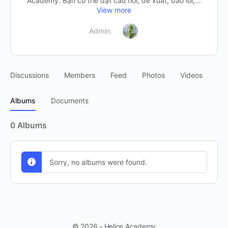
Academy. Bạn có thể đặt câu hỏi, đề xuất, báo lỗi,...
View more
Admin:
Discussions
Members
Feed
Photos
Videos
Albums
Documents
0
Albums
Sorry, no albums were found.
© 2026 - Helios Academy