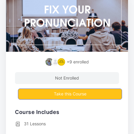
+9
enrolled
Not Enrolled
Take this Course
Course Includes
31 Lessons