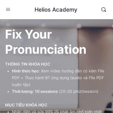
Helios Academy
Fix Your
Pronunciation
THÔNG TIN KHÓA HỌC
Hình thức học:
Xem video hướng dẫn có kèm File
PDF + Thực hành BT ứng dụng (audio và File PDF
luyện tập)
Thời lượng:
10 sessions
(20–30 phút/session)
MỤC TIÊU KHÓA HỌC
Nhận diện và sửa 99% lỗi phát âm phổ biến nhất